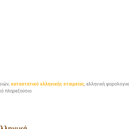
ειών,
καταστατικό ελληνικής εταιρείας
, ελληνική φορολογικ
κό πληρεξούσιο.
λληνικά.