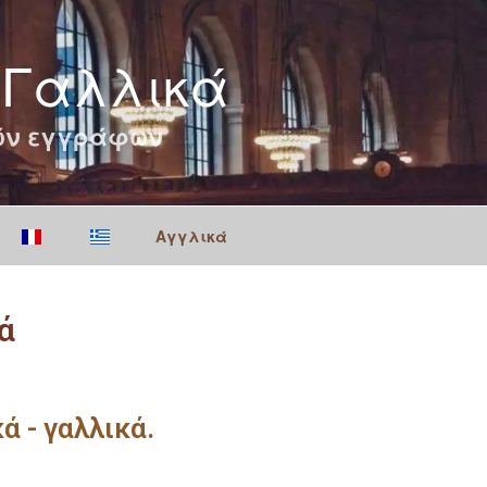
 Γαλλικά
κών εγγράφων
Αγγλικά
ά
 - γαλλικά.