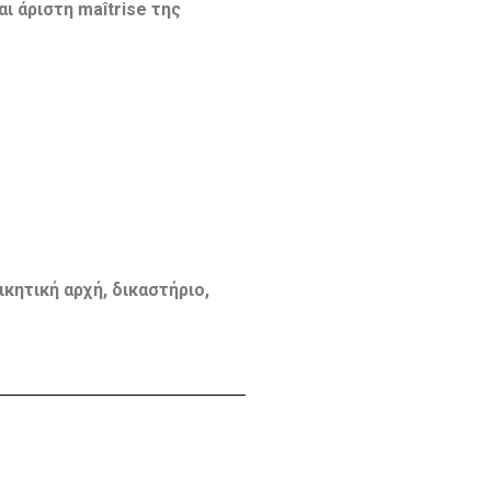
 άριστη maîtrise της
κητική αρχή, δικαστήριο,