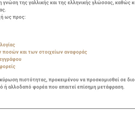
νώση της γαλλικής και της ελληνικής γλώσσας, καθώς και
ας.
χή ως προς:
λογίας
ν ποσών και των στοιχείων αναφοράς
 εγγράφου
φορείς
ικύρωση πιστότητας, προκειμένου να προσκομισθεί σε διοι
ό ή αλλοδαπό φορέα που απαιτεί επίσημη μετάφραση.