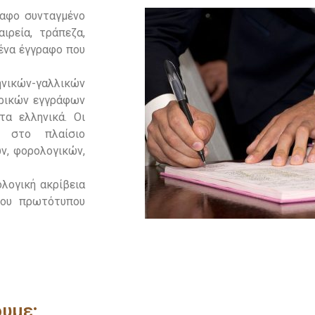
ραφο συνταγμένο
ιρεία, τράπεζα,
ένα έγγραφο που
νικών-γαλλικών
ρικών εγγράφων
α ελληνικά. Οι
ν στο πλαίσιο
ών, φορολογικών,
ολογική ακρίβεια
του πρωτότυπου
υμε;