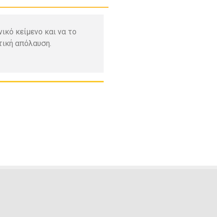
ικό κείμενο και να το
τική απόλαυση.