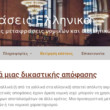
σεις Ελληνικά ⇔
ς μεταφράσεις νομικών και διοικητι
Πληροφορίες
Εκτίμηση κόστους
Επικοινωνία
ά μιας δικαστικής απόφασης
λλικά (ή από τα γαλλικά στα ελληνικά) απαιτεί απόλυτη ακρί
ιτητικές αποφάσεις έχουν άμεση νομική ισχύ: μπορούν να χρησ
νόμων αποτελεσμάτων σε άλλο κράτος. Μια προσεγγιστική με
ών ή του νομικού χαρακτηρισμού.