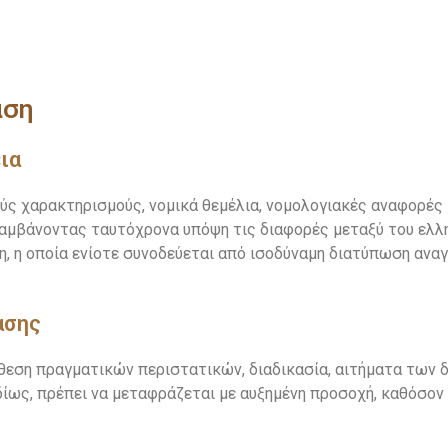
αση
ια
ύς χαρακτηρισμούς, νομικά θεμέλια, νομολογιακές αναφορές κ
λαμβάνοντας ταυτόχρονα υπόψη τις διαφορές μεταξύ του ελλη
η, η οποία ενίοτε συνοδεύεται από ισοδύναμη διατύπωση ανα
ασης
θεση πραγματικών περιστατικών, διαδικασία, αιτήματα των δι
δίως, πρέπει να μεταφράζεται με αυξημένη προσοχή, καθόσον 