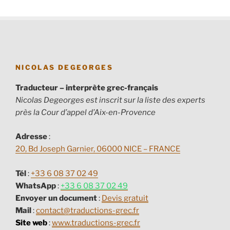
NICOLAS DEGEORGES
Traducteur – interprète grec-français
Nicolas Degeorges est inscrit sur la liste des experts
près la Cour d’appel d’Aix-en-Provence
Adresse
:
20, Bd Joseph Garnier, 06000 NICE – FRANCE
Tél
:
+33 6 08 37 02 49
WhatsApp
:
+33 6 08 37 02 49
Envoyer un document
:
Devis gratuit
Mail
:
contact@traductions-grec.fr
Site web
:
www.traductions-grec.fr