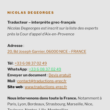
NICOLAS DEGEORGES
Traducteur – interprète grec-français
Nicolas Degeorges est inscrit sur la liste des experts
près la Cour d’appel d’Aix-en-Provence
Adresse
:
20, Bd Joseph Garnier, 06000 NICE – FRANCE
Tél
:
+33 6 08 37 02 49
WhatsApp
:
+33 6 08 37 02 49
Envoyer un document
:
Devis gratuit
Mail
:
contact@traductions-grec.fr
Site web
:
www.traductions-grec.fr
Nous intervenons dans toute la France.
Notamment à
Paris, Lyon, Bordeaux, Strasbourg, Marseille, Nice,